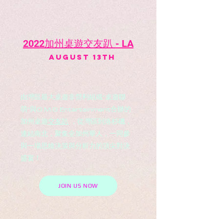
2022加州桌遊交友趴 - LA
AUGUST 13th
由灣區最大桌遊非營利組織“桌遊聯
萌”與O.M.G Entertainment合辦的
加州桌遊
交友趴
，從灣區到洛杉磯，
連結南北，聚集全加州華人，一同參
與一場思維決策與分析力的頂尖對決
盛宴！
JOIN US NOW