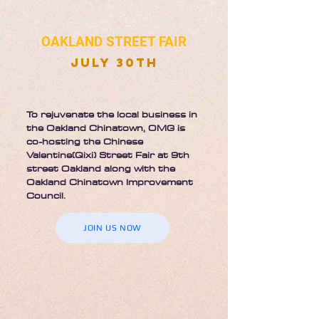
OAKLAND STREET FAIR
JULY 30th
To rejuvenate the local business in
the Oakland Chinatown, OMG is
co-hosting the Chinese
Valentine(Qixi) Street Fair at 9th
street Oakland along with the
Oakland Chinatown Improvement
Council.
JOIN US NOW