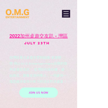
2022加州桌遊交友趴 - 灣區
JULY 23th
由灣區最大桌遊非營利組織“桌遊聯
萌”與O.M.G Entertainment合辦的加
州桌遊交友趴 ，從灣區到洛杉磯，連
結南北，聚集全加州華人，一同參與一
場思維決策與分析力的頂尖對決盛宴！
JOIN US NOW